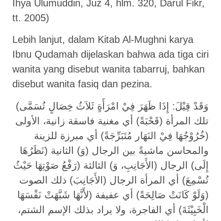
Ihya Ulumuddin, Juz 4, hlm. 320, Darul Fikr,
tt. 2005)
Lebih lanjut, dalam Kitab Al-Mughni karya
Ibnu Qudamah dijelaskan bahwa ada tiga ciri
wanita yang disebut wanita tabarruj, bahkan
disebut wanita fasiq dan pezina.
وَقَدْ قِيْلَ: إِذَا ظَهَرَ فِيْ امْرَأَةٍ ثَلاَثُ خِصَالٍ تُسَمَّى)
تلك المرأة (قَحْبَةً) أي مغنية فاسقة زانية، الأولى
(خُرُوْجُهَا فِيْ النَهَار مُتَبَرِّجَةً) أي مبرزة للزينة
والمحاسن ماشيةً بين الرجال (وَ) الثانية (نَظَرُهَا
إِلَى) الرجال (الأَجَانِبِ، وَ) الثالثة (رَفْعُ صَوْتِهَا حَيْثُ
تُسْمِعَ) أي المرأة الرجال (الأَجَانِبَ) ذلك الصوت
(وَلَوْ كَانَتْ صَالِحَةً) أي عفيفة (لأَنَّهَا شَبَّهَتْ نَفْسَهَا
الْخَبِيْثَةَ) أي الفاجرة، ولا يراد بذلك الإسم الشتم،