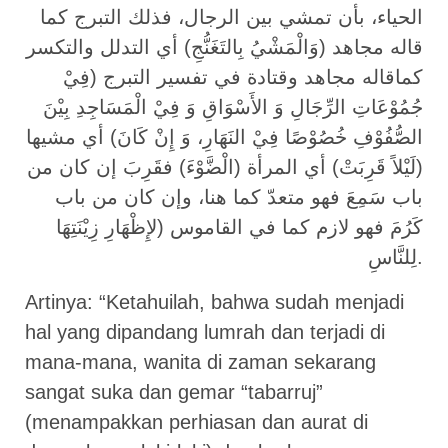
الحياء، بأن تمشي بين الرجال، فذلك التبرج كما
قاله مجاهد (وَالْمَشْيُ بِالتَغَنُّجِ) أي التدلل والتكسر
كماقاله مجاهد وقتادة في تفسير التبرج (فِيْ
جُمُوْعَاتِ الرِّجَالِ وَ الأَسْوَاقِ وَ فِيْ الْمَسَاجِدِ بِيْنَ
الصُّفُوْفِ خُصُوْصًا فِيْ النَهَارِ، وَ إِنْ كَانَ) أي مشيها
(لَيْلاً قَرِبَتْ) أي المرأة (الْضَّوْءَ) فقَرِبَ إن كان من
باب سَمِعَ فهو متعدّ كما هنا، وإن كان من باب
كَرُمَ فهو لازم كما في القاموس (لإِظْهَارِ زِيْنَتِهَا
لِلنَّاسِ.
Artinya: “Ketahuilah, bahwa sudah menjadi
hal yang dipandang lumrah dan terjadi di
mana-mana, wanita di zaman sekarang
sangat suka dan gemar “tabarruj”
(menampakkan perhiasan dan aurat di