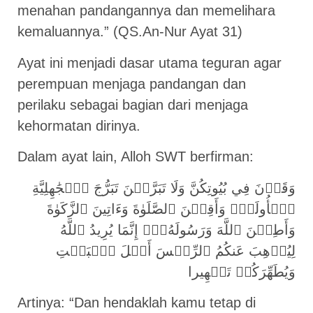
menahan pandangannya dan memelihara
kemaluannya.” (QS.An-Nur Ayat 31)
Ayat ini menjadi dasar utama teguran agar
perempuan menjaga pandangan dan
perilaku sebagai bagian dari menjaga
kehormatan dirinya.
Dalam ayat lain, Alloh SWT berfirman:
وَقَرۡنَ فِي بُيُوتِكُنَّ وَلَا تَبَرَّجۡنَ تَبَرُّجَ ٱلۡجَٰهِلِيَّةِ
ٱلۡأُولَىٰۖ وَأَقِمۡنَ ٱلصَّلَوٰةَ وَءَاتِينَ ٱلزَّكَوٰةَ
وَأَطِعۡنَ ٱللَّهَ وَرَسُولَهُۥٓۚ إِنَّمَا يُرِيدُ ٱللَّهُ
لِيُذۡهِبَ عَنكُمُ ٱلرِّجۡسَ أَهۡلَ ٱلۡبَيۡتِ
وَيُطَهِّرَكُمۡ تَطۡهِيرا
Artinya: “Dan hendaklah kamu tetap di