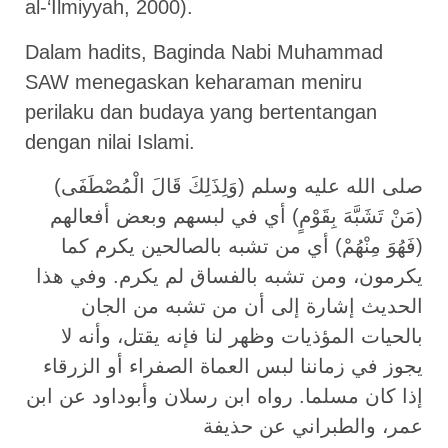
al-‘Ilmiyyah, 2000).
Dalam hadits, Baginda Nabi Muhammad
SAW menegaskan keharaman meniru
perilaku dan budaya yang bertentangan
dengan nilai Islami.
(وَلِذَلِكَ قَالَ الْمُصْطَفَى) صلى الله عليه وسلم
(مَنْ تَشَبَّهَ بِقَوْمٍ) أي في لبسهم وبعض أفعالهم
(فَهُوَ مِنْهُمْ) أي من تشبه بالصالحين يكرم كما
يكرمون، ومن تشبه بالفساق لم يكرم. وفي هذا
الحديث إشارة إلى أن من تشبه من الجان
بالحيات المؤذيات وظهر لنا فإنه يقتل، وأنه لا
يجوز في زماننا لبس العماة الصفراء أو الزرقاء
إذا كان مسلما. رواه ابن رسلان وأبوداود عن ابن
عمر، والطبراني عن حذيفة