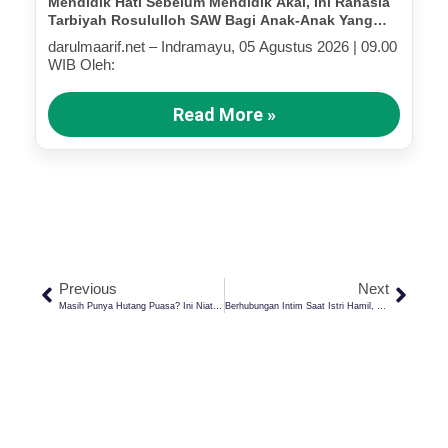
Mendidik Hati Sebelum Mendidik Akal, Ini Rahasia
Tarbiyah Rosululloh SAW Bagi Anak-Anak Yang
Terluka (Bagian III)
darulmaarif.net – Indramayu, 05 Agustus 2026 | 09.00
WIB Oleh:
Read More »
Previous
Next
Masih Punya Hutang Puasa? Ini Niat Puasa Ganti (Qodlo) Ramadhan Di Bulan Rajab
Berhubungan Intim Saat Istri Hamil, Emang Boleh?