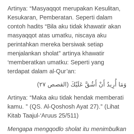
Artinya: “Masyaqqot merupakan Kesulitan,
Kesukaran, Pemberatan. Seperti dalam
contoh hadits “Bila aku tidak khawatir akan
masyaqqot atas umatku, niscaya aku
perintahkan mereka bersiwak setiap
menjalankan sholat” artinya khawatir
‘memberatkan umatku: Seperti yang
terdapat dalam al-Qur’an:
وَمَا أُرِيدُ أَنْ أَشُقَّ عَلَيْكَ (القصص ٢٧)
Artinya: “Maka aku tidak hendak memberati
kamu. ” (QS. Al-Qoshosh Ayat 27).” (Lihat
Kitab Taajul-‘Aruus 25/511)
Mengapa mengqodlo sholat itu menimbulkan