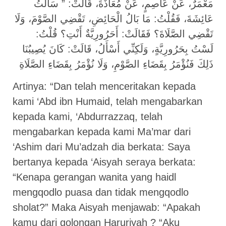
مَعْمَرٌ، عَنْ عَاصِمٍ، عَنْ مُعَاذَةَ، قَالَتْ: ” سَأَلْتُ
عَائِشَةَ، فَقُلْتُ: مَا بَالُ الْحَائِضِ، تَقْضِي الصَّوْمَ، وَلَا
تَقْضِي الصَّلَاةَ؟ فَقَالَتْ: أَحَرُورِيَّةٌ أَنْتِ؟ قُلْتُ:
لَسْتُ بِحَرُورِيَّةٍ، وَلَكِنِّي أَسْأَلُ، قَالَتْ: كَانَ يُصِيبُنَا
ذَلِكَ فَنُؤْمَرُ بِقَضَاءِ الصَّوْمِ، وَلَا نُؤْمَرُ بِقَضَاءِ الصَّلَاةِ
Artinya: “Dan telah menceritakan kepada
kami ‘Abd ibn Humaid, telah mengabarkan
kepada kami, ‘Abdurrazzaq, telah
mengabarkan kepada kami Ma’mar dari
‘Ashim dari Mu’adzah dia berkata: Saya
bertanya kepada ‘Aisyah seraya berkata:
“Kenapa gerangan wanita yang haidl
mengqodlo puasa dan tidak mengqodlo
sholat?” Maka Aisyah menjawab: “Apakah
kamu dari golongan Haruriyah ? “Aku