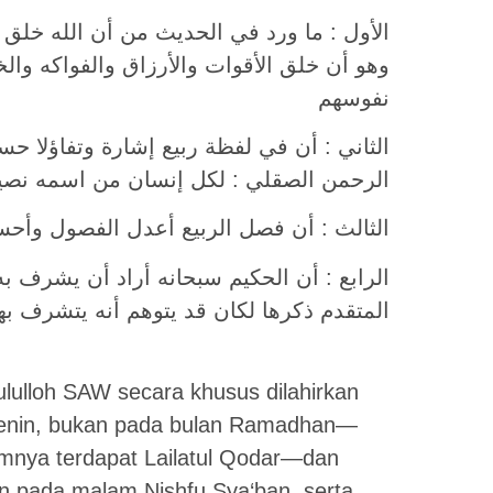
الأول : ما ورد في الحديث من أن الله خلق ،
وهو أن خلق الأقوات والأرزاق والفواكه والخ
نفوسهم
الثاني : أن في لفظة ربيع إشارة وتفاؤلا حسن
الرحمن الصقلي : لكل إنسان من اسمه نص
الثالث : أن فصل الربيع أعدل الفصول وأحس
الرابع : أن الحكيم سبحانه أراد أن يشرف به
المتقدم ذكرها لكان قد يتوهم أنه يتشرف بها 
lulloh SAW secara khusus dilahirkan
 Senin, bukan pada bulan Ramadhan—
amnya terdapat Lailatul Qodar—dan
n pada malam Nishfu Sya‘ban, serta