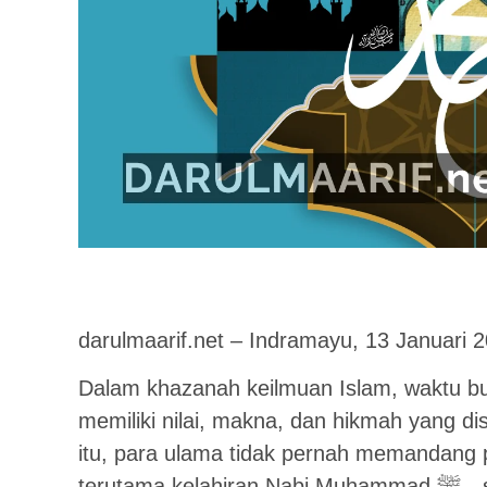
darulmaarif.net – Indramayu, 13 Januari 
Dalam khazanah keilmuan Islam, waktu bu
memiliki nilai, makna, dan hikmah yang di
itu, para ulama tidak pernah memandang 
terutama kelahiran Nabi Muhammad ﷺ—sebagai kejadian tanpa maksud.