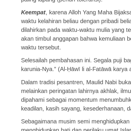
Keempat
, karena Alloh Yang Maha Bijak
waktu kelahiran beliau dengan pribadi beli
dilahirkan pada waktu-waktu mulia yang t
akan timbul anggapan bahwa kemuliaan be
waktu tersebut.
Selesailah pembahasan ini. Segala puji b
karunia-Nya.” (Al-Ḥāwī li al-Fatāwā karya 
Dalam tradisi pesantren, Maulid Nabi buka
melainkan peringatan lahirnya akhlak, ilm
dipahami sebagai momentum menumbuhkan 
keadilan, kasih sayang, kesederhanaan, 
Sebagaimana musim semi menghidupkan a
menghidupkan hati dan perilaku umat Isl