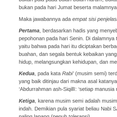
bukan pada hari Jumat beserta malamny
Maka jawabannya ada
empat sisi penjela
Pertama
, berdasarkan hadis yang menye
pepohonan pada hari Senin. Di dalamnya t
yaitu bahwa pada hari itu diciptakan berb
buahan, dan segala bentuk kebaikan yan
hidup, melangsungkan kehidupan, dan men
Kedua
, pada kata
Rabi’
(musim semi) terd
yang baik ditinjau dari makna asal katan
‘Abdurrahman ash-Siqillī: ‘setiap manusia 
Ketiga
, karena musim semi adalah musim
indah. Demikian pula syariat beliau Nabi S
paling lapang (penuh toleransi).