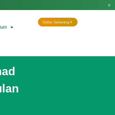
×
Daftar Sekarang
lum
mad
ulan