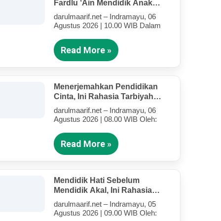
Fardlu ‘Ain Mendidik Anak
Kandung Di Tengah Kesibukan
darulmaarif.net – Indramayu, 06
Mengajar
Agustus 2026 | 10.00 WIB Dalam
Read More »
Menerjemahkan Pendidikan
Cinta, Ini Rahasia Tarbiyah
Rosululloh SAW Bagi Anak-
darulmaarif.net – Indramayu, 06
Anak Yang Terluka (Bagian IV)
Agustus 2026 | 08.00 WIB Oleh:
Read More »
Mendidik Hati Sebelum
Mendidik Akal, Ini Rahasia
Tarbiyah Rosululloh SAW Bagi
darulmaarif.net – Indramayu, 05
Anak-Anak Yang Terluka
Agustus 2026 | 09.00 WIB Oleh:
(Bagian III)