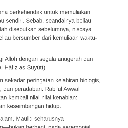
sana berkehendak untuk memuliakan
au sendiri. Sebab, seandainya beliau
elah disebutkan sebelumnya, niscaya
liau bersumber dari kemuliaan waktu-
agi Alloh dengan segala anugerah dan
al-Ḥāfiẓ as-Suyūṭī)
n sekadar peringatan kelahiran biologis,
u, dan peradaban. Rabi‘ul Awwal
kembali nilai-nilai kenabian:
dan keseimbangan hidup.
lam, Maulid seharusnya
am—bukan berhenti pada seremonial,