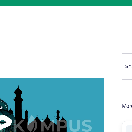
Sh
Mor