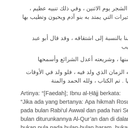
 الشجر يوم الاثنين ، وفي ذلك تنبيه عظيم
يرات التي يمتد به بنو آدم ويحيون وتطيب بها
ا بالنسبة إلى اشتقاقه ، وقد قال أبو عبد
يب
نها ، وشريعته أعدل الشرائع وأسمحها
 الزمان الذي ولد فيه ، فلو ولد في الأوقات
. تم الكتاب ، ولله الحمد والمنة
Artinya: “[Faedah]; Ibnu al-Ḥājj berkata:
“Jika ada yang bertanya: Apa hikmah Rosu
pada bulan Rabi‘ul Awwal dan pada hari
bulan diturunkannya Al-Qur’an dan di dal
bukan pula pada bulan-bulan haram, buka