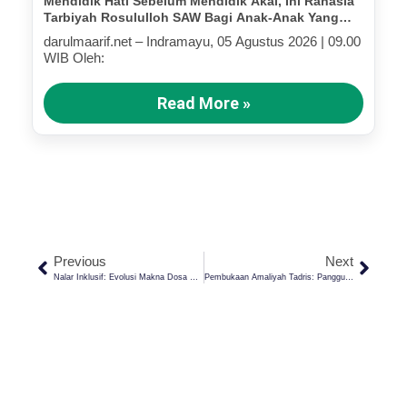
Mendidik Hati Sebelum Mendidik Akal, Ini Rahasia
Tarbiyah Rosululloh SAW Bagi Anak-Anak Yang
Terluka (Bagian III)
darulmaarif.net – Indramayu, 05 Agustus 2026 | 09.00
WIB Oleh:
Read More »
Previous
Next
Nalar Inklusif: Evolusi Makna Dosa Dan Pahala Dalam Sejarah Kesadaran Manusia
Pembukaan Amaliyah Tadris: Panggung Pembentukan Mental, Ilmu, Dan Kepemimpinan Santri