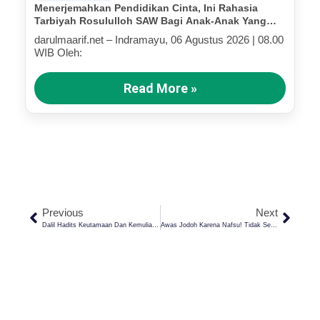
Menerjemahkan Pendidikan Cinta, Ini Rahasia
Tarbiyah Rosululloh SAW Bagi Anak-Anak Yang
Terluka (Bagian IV)
darulmaarif.net – Indramayu, 06 Agustus 2026 | 08.00
WIB Oleh:
Read More »
Previous
Next
Dalil Hadits Keutamaan Dan Kemuliaan Malam Nisfu Sya’ban
Awas Jodoh Karena Nafsu! Tidak Semua Pernikahan Lahir Karena Cinta