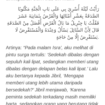
رَأَيْتُ لَيْلَةَ أُسْرِيَ بِي عَلَى بَابِ الْجَنَّةِ مَكْتُوبًا
الصَّدَقَةُ بِعَشْرِ أَمْثَالِهَا وَالْقَرْضُ بِثَمَانِيَةَ عَشَرَ
فَقُلْتُ يَا جِبْرِيلُ مَا بَالُ الْقَرْضِ أَفْضَلُ مِنْ الصَّدَقَةِ
قَالَ لِأَنَّ السَّائِلَ يَسْأَلُ وَعِنْدَهُ وَالْمُسْتَقْرِضُ لَا
يَسْتَقْرِضُ إِلَّا مِنْ حَاجَةٍ.
Artinya:
“Pada malam Isra’, aku melihat di
pintu surga tertulis: ‘Sedekah dibalas dengan
sepuluh kali lipat, sedangkan memberi utang
dibalas dengan delapan belas kali lipat.’ Lalu
aku bertanya kepada Jibril, ‘Mengapa
memberi utang lebih utama daripada
bersedekah?’ Jibril menjawab, ‘Karena
peminta sedekah terkadang masih memiliki
harta, sedangkan orang yang berutang tidak