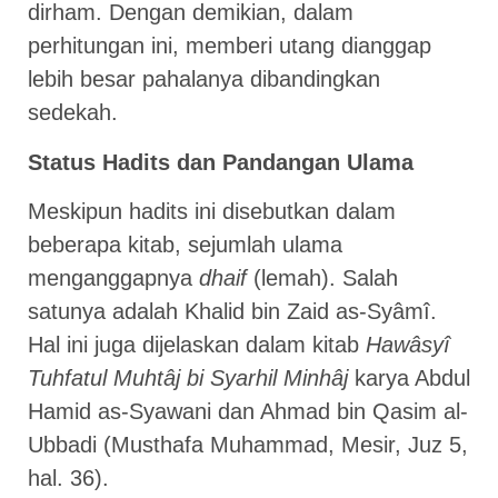
dirham. Dengan demikian, dalam
perhitungan ini, memberi utang dianggap
lebih besar pahalanya dibandingkan
sedekah.
Status Hadits dan Pandangan Ulama
Meskipun hadits ini disebutkan dalam
beberapa kitab, sejumlah ulama
menganggapnya
dhaif
(lemah). Salah
satunya adalah Khalid bin Zaid as-Syâmî.
Hal ini juga dijelaskan dalam kitab
Hawâsyî
Tuhfatul Muhtâj bi Syarhil Minhâj
karya Abdul
Hamid as-Syawani dan Ahmad bin Qasim al-
Ubbadi (Musthafa Muhammad, Mesir, Juz 5,
hal. 36).