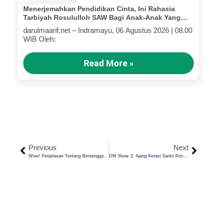
Menerjemahkan Pendidikan Cinta, Ini Rahasia
Tarbiyah Rosululloh SAW Bagi Anak-Anak Yang
Terluka (Bagian IV)
darulmaarif.net – Indramayu, 06 Agustus 2026 | 08.00
WIB Oleh:
Read More »
Previous
Next
Wow! Penjelasan Tentang Bersenggama, Ini 7 Rahasia Waktunya Menurut Kitab Fathul Izar
DM Show 3, Ajang Kerasi Santri Pondok Pesantren Darul Ma’arif Yang Super Keren