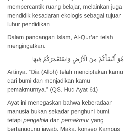
mempercantik ruang belajar, melainkan juga
mendidik kesadaran ekologis sebagai tujuan
luhur pendidikan.
Dalam pandangan Islam, Al-Qur’an telah
mengingatkan:
هُوَ أَنْشَأَكُمْ مِنَ الْأَرْضِ وَاسْتَعْمَرَكُمْ فِيهَا
Artinya: “Dia (Alloh) telah menciptakan kamu
dari bumi dan menjadikan kamu
pemakmurnya.” (QS. Hud Ayat 61)
Ayat ini menegaskan bahwa keberadaan
manusia bukan sekadar penghuni bumi,
tetapi
pengelola
dan
pemakmur
yang
bertanggung jawab. Maka, konsep Kampus