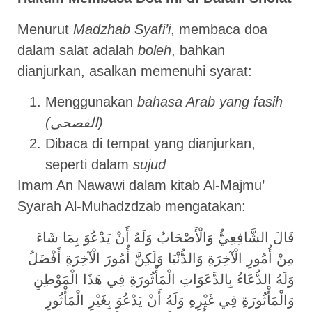
Menurut
Madzhab Syafi’i
, membaca doa
dalam salat adalah
boleh
, bahkan
dianjurkan, asalkan memenuhi syarat:
Menggunakan
bahasa Arab yang fasih
(الفصحى)
Dibaca di tempat yang dianjurkan,
seperti dalam
sujud
Imam An Nawawi dalam kitab Al-Majmu’
Syarah Al-Muhadzdzab mengatakan:
قَالَ الشَّافِعِيُّ وَالْأَصْحَابُ وَلَهُ أَنْ يَدْعُوَ بِمَا شَاءَ
مِنْ أُمُورِ الْآخِرَةِ وَالدُّنْيَا وَلَكِنَّ أُمُورَ الْآخِرَةِ أَفْضَلُ
وَلَهُ الدُّعَاءُ بِالدَّعَوَاتِ الْمَأْثُورَةِ فِي هَذَا الْمَوْطِنِ
وَالْمَأْثُورَةِ فِي غَيْرِهِ وَلَهُ أَنْ يَدْعُوَ بِغَيْرِ الْمَأْثُورِ