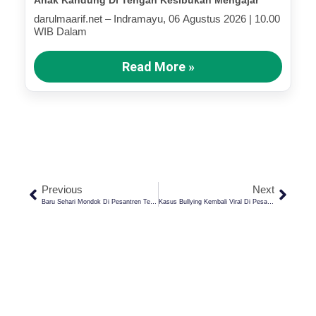
Anak Kandung Di Tengah Kesibukan Mengajar
darulmaarif.net – Indramayu, 06 Agustus 2026 | 10.00
WIB Dalam
Read More »
Previous
Next
Baru Sehari Mondok Di Pesantren Terkenal Cirebon, Zufar Pilih Pindah Ke Kampus Hijau
Kasus Bullying Kembali Viral Di Pesantren! Mari Wujudkan Pendidikan Pesantren Yang Ramah Anak