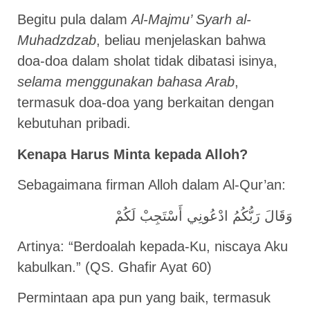
Begitu pula dalam
Al-Majmu’ Syarh al-
Muhadzdzab
, beliau menjelaskan bahwa
doa-doa dalam sholat tidak dibatasi isinya,
selama menggunakan bahasa Arab
,
termasuk doa-doa yang berkaitan dengan
kebutuhan pribadi.
Kenapa Harus Minta kepada Alloh?
Sebagaimana firman Alloh dalam Al-Qur’an:
وَقَالَ رَبُّكُمُ ادْعُونِي أَسْتَجِبْ لَكُمْ
Artinya: “Berdoalah kepada-Ku, niscaya Aku
kabulkan.” (QS. Ghafir Ayat 60)
Permintaan apa pun yang baik, termasuk