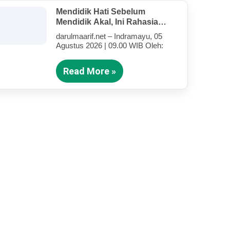
Mendidik Hati Sebelum
Mendidik Akal, Ini Rahasia
Tarbiyah Rosululloh SAW Bagi
darulmaarif.net – Indramayu, 05
Anak-Anak Yang Terluka
Agustus 2026 | 09.00 WIB Oleh:
(Bagian III)
Read More »