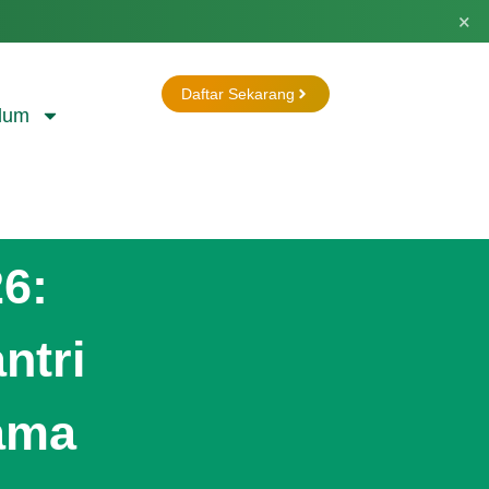
×
Daftar Sekarang
lum
6:
ntri
ama