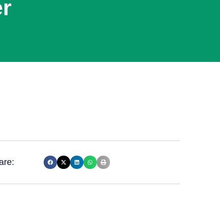
er
are: