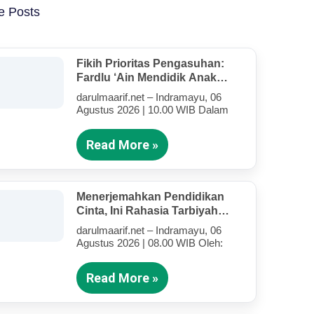
e Posts
Fikih Prioritas Pengasuhan:
Fardlu ‘Ain Mendidik Anak
Kandung Di Tengah Kesibukan
darulmaarif.net – Indramayu, 06
Mengajar
Agustus 2026 | 10.00 WIB Dalam
Read More »
Menerjemahkan Pendidikan
Cinta, Ini Rahasia Tarbiyah
Rosululloh SAW Bagi Anak-
darulmaarif.net – Indramayu, 06
Anak Yang Terluka (Bagian IV)
Agustus 2026 | 08.00 WIB Oleh:
Read More »