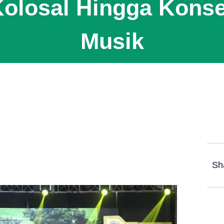
olosal Hingga Kons
Musik
Sh