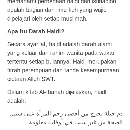
memahami perbedaan haidl dan istihadloh
adalah bagian dari ilmu fiqh yang wajib
dipelajari oleh setiap muslimah.
Apa Itu Darah Haidl?
Secara syari’at, haidl adalah darah alami
yang keluar dari rahim wanita pada waktu
tertentu setiap bulannya. Haidl merupakan
fitrah perempuan dan tanda kesempurnaan
ciptaan Alloh SWT.
Dalam kitab Al-Ibanah dijelaskan, haidl
adalah:
دم جبلة يخرج من أقصى رحم المرأة على سبيل
الصحة من غير سبب في أوقات معلومة