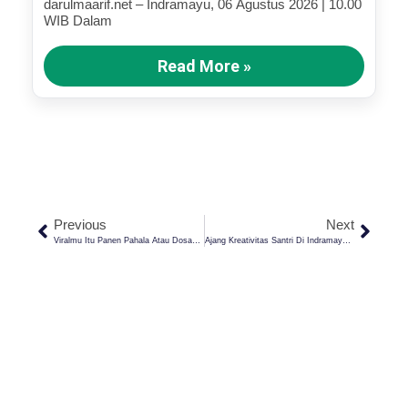
darulmaarif.net – Indramayu, 06 Agustus 2026 | 10.00
WIB Dalam
Read More »
Previous
Next
Viralmu Itu Panen Pahala Atau Dosa? Yuk, Cek Di Sini!
Ajang Kreativitas Santri Di Indramayu: Little Show Pondok Pesantren Darul Ma’arif 2025