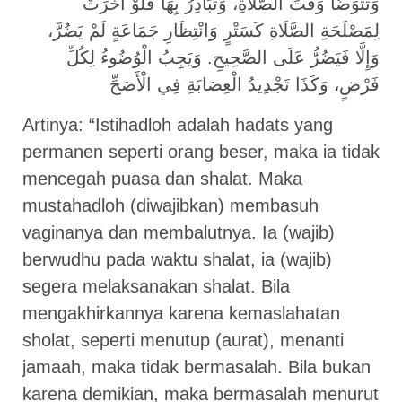
وَتَتَوَضَّأُ وَقْتَ الصَّلَاةِ، وَتُبَادِرُ بِهَا فَلَوْ أَخَّرَتْ
لِمَصْلَحَةِ الصَّلَاةِ كَسَتْرٍ وَانْتِظَارِ جَمَاعَةٍ لَمْ يَضُرَّ،
وَإِلَّا فَيَضُرُّ عَلَى الصَّحِيحِ. وَيَجِبُ الْوُضُوءُ لِكُلِّ
فَرْضٍ، وَكَذَا تَجْدِيدُ الْعِصَابَةِ فِي الْأَصَحِّ
Artinya: “Istihadloh adalah hadats yang
permanen seperti orang beser, maka ia tidak
mencegah puasa dan shalat. Maka
mustahadloh (diwajibkan) membasuh
vaginanya dan membalutnya. Ia (wajib)
berwudhu pada waktu shalat, ia (wajib)
segera melaksanakan shalat. Bila
mengakhirkannya karena kemaslahatan
sholat, seperti menutup (aurat), menanti
jamaah, maka tidak bermasalah. Bila bukan
karena demikian, maka bermasalah menurut