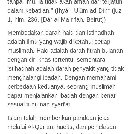
tanpa ilmu, ia tidak akan aman dari terjatuh
dalam kebatilan.” (Iḥyāʾ ʿUlūm ad-Dīn* (juz
1, hlm. 236, [Dār al-Maʿrifah, Beirut])
Membedakan darah haid dan istihadhah
adalah ilmu yang wajib diketahui setiap
muslimah. Haid adalah darah fitrah bulanan
dengan ciri khas tertentu, sementara
istihadhah adalah darah penyakit yang tidak
menghalangi ibadah. Dengan memahami
perbedaan keduanya, seorang muslimah
dapat menjalankan ibadah dengan benar
sesuai tuntunan syari’at.
Islam telah memberikan panduan jelas
melalui Al-Qur’an, hadits, dan penjelasan