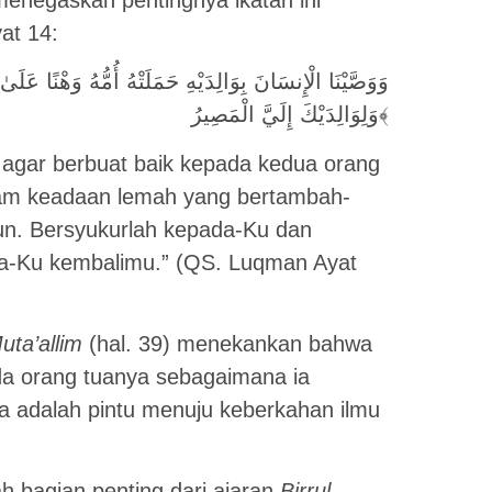
at 14:
وَلِوَالِدَيْكَ إِلَيَّ الْمَصِيرُ﴾
 agar berbuat baik kepada kedua orang
lam keadaan lemah yang bertambah-
n. Bersyukurlah kepada-Ku dan
a-Ku kembalimu.” (QS. Luqman Ayat
uta’allim
(hal. 39) menekankan bahwa
da orang tuanya sebagaimana ia
a adalah pintu menuju keberkahan ilmu
h bagian penting dari ajaran
Birrul