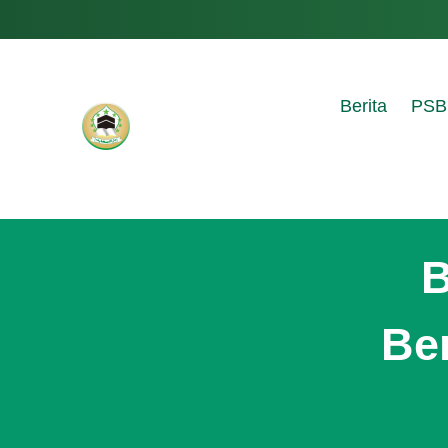
Berita
PSB
B
Ben