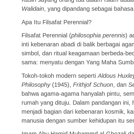
Walidain
, yang dipandang sebagai bahasa 
Apa Itu Filsafat Perennial?
Filsafat Perennial (
philosophia perennis
) 
inti kebenaran abadi di balik berbagai a
simbol, dan ritual keagamaan berbeda-beda,
sama: menyatu dengan Yang Maha Sumbe
Tokoh-tokoh modern seperti
Aldous Huxle
Philosophy
(1945),
Frithjof Schuon
, dan
S
bahwa agama-agama hanyalah pintu, seme
rumah yang dituju. Dalam pandangan ini,
menjadi bagian dari kebenaran kosmik, 
manusia dengan sumber kehidupan itu sen
Imam Abu Hamid Muhammd al-Ghozali d