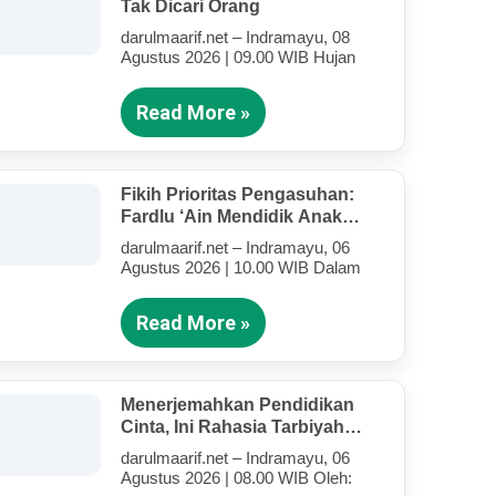
Tak Dicari Orang
darulmaarif.net – Indramayu, 08
Agustus 2026 | 09.00 WIB Hujan
Read More »
Fikih Prioritas Pengasuhan:
Fardlu ‘Ain Mendidik Anak
Kandung Di Tengah Kesibukan
darulmaarif.net – Indramayu, 06
Mengajar
Agustus 2026 | 10.00 WIB Dalam
Read More »
Menerjemahkan Pendidikan
Cinta, Ini Rahasia Tarbiyah
Rosululloh SAW Bagi Anak-
darulmaarif.net – Indramayu, 06
Anak Yang Terluka (Bagian IV)
Agustus 2026 | 08.00 WIB Oleh: