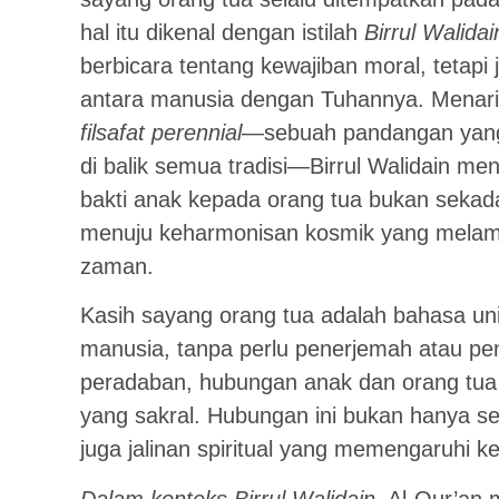
hal itu dikenal dengan istilah
Birrul Walidai
berbicara tentang kewajiban moral, tetapi
antara manusia dengan Tuhannya. Menarikn
filsafat perennial
—sebuah pandangan yang
di balik semua tradisi—Birrul Walidain m
bakti anak kepada orang tua bukan sekada
menuju keharmonisan kosmik yang melam
zaman.
Kasih sayang orang tua adalah bahasa un
manusia, tanpa perlu penerjemah atau pe
peradaban, hubungan anak dan orang tua
yang sakral. Hubungan ini bukan hanya sek
juga jalinan spiritual yang memengaruhi k
Dalam konteks Birrul Walidain
, Al-Qur’an 