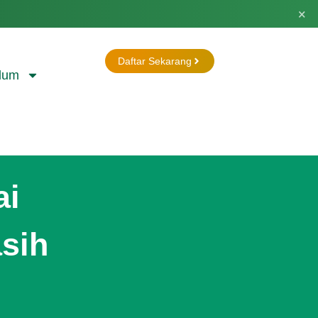
×
Daftar Sekarang
lum
ai
asih