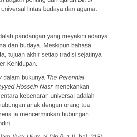
universal lintas budaya dan agama.
adalah pandangan yang meyakini adanya
gama dan budaya. Meskipun bahasa,
 tujuan akhir setiap tradisi sejatinya
r Kehidupan.
y
dalam bukunya
The Perennial
eyyed Hossein Nasr
menekankan
ntara kebenaran universal adalah
 hubungan anak dengan orang tua
karena ia mencerminkan hubungan
diri.
alam
Ihya’ Ulum al-Din
(juz II, hal. 215)