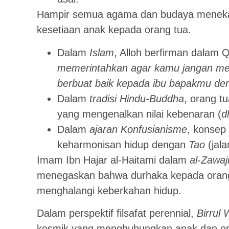
Hampir semua agama dan budaya meneka
kesetiaan anak kepada orang tua.
Dalam
Islam
, Alloh berfirman dalam Q
memerintahkan agar kamu jangan me
berbuat baik kepada ibu bapakmu den
Dalam
tradisi Hindu-Buddha
, orang t
yang mengenalkan nilai kebenaran (
d
Dalam
ajaran Konfusianisme
, konsep
keharmonisan hidup dengan
Tao
(jala
Imam Ibn Hajar al-Haitami dalam
al-Zawaji
menegaskan bahwa durhaka kepada orang
menghalangi keberkahan hidup.
Dalam perspektif filsafat perennial,
Birrul 
kosmik yang menghubungkan anak dan or