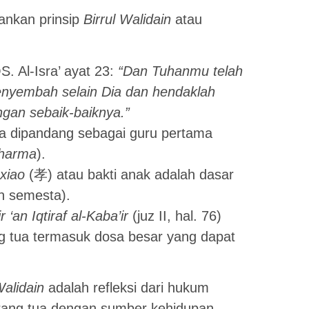
nkan prinsip
Birrul Walidain
atau
S. Al-Isra’ ayat 23:
“Dan Tuhanmu telah
nyembah selain Dia dan hendaklah
gan sebaik-baiknya.”
ua dipandang sebagai guru pertama
harma
).
xiao
(孝) atau bakti anak adalah dasar
n semesta).
r ‘an Iqtiraf al-Kaba’ir
(juz II, hal. 76)
 tua termasuk dosa besar yang dapat
Walidain
adalah refleksi dari hukum
ang tua dengan sumber kehidupan.