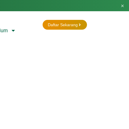
×
Daftar Sekarang
lum