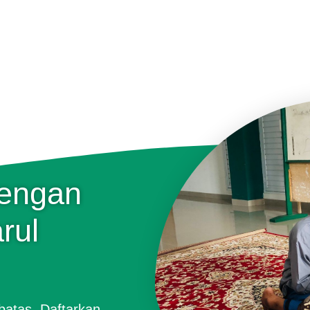
Dengan
rul
batas. Daftarkan