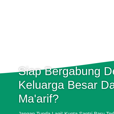
Siap Bergabung 
Keluarga Besar Da
Ma'arif?
Jangan Tunda Lagi! Kuota Santri Baru Ter