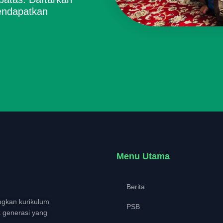
endapatkan
Menu Utama
Berita
gkan kurikulum
PSB
k generasi yang