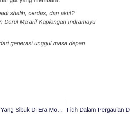
emangat yang membara.
adi shalih, cerdas, dan aktif?
n Darul Ma’arif Kaplongan Indramayu
dari generasi unggul masa depan.
Fiqh Menjawab Tantangan Umat Islam Yang Sibuk Di Era Modern
Fiqh Dalam Pergaulan Du