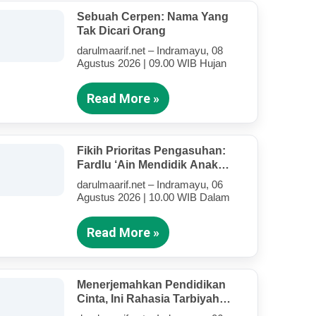
Sebuah Cerpen: Nama Yang
Tak Dicari Orang
darulmaarif.net – Indramayu, 08
Agustus 2026 | 09.00 WIB Hujan
Read More »
Fikih Prioritas Pengasuhan:
Fardlu ‘Ain Mendidik Anak
Kandung Di Tengah Kesibukan
darulmaarif.net – Indramayu, 06
Mengajar
Agustus 2026 | 10.00 WIB Dalam
Read More »
Menerjemahkan Pendidikan
Cinta, Ini Rahasia Tarbiyah
Rosululloh SAW Bagi Anak-