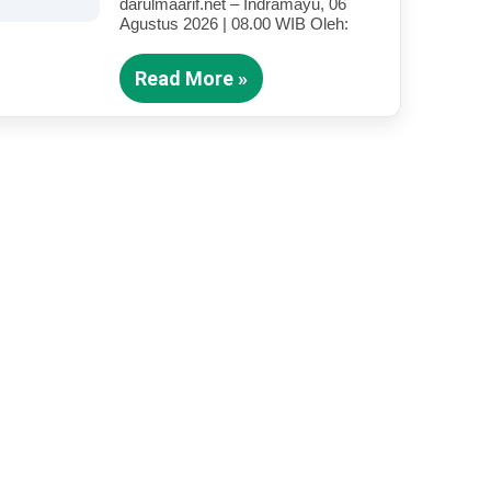
darulmaarif.net – Indramayu, 06
Anak Yang Terluka (Bagian IV)
Agustus 2026 | 08.00 WIB Oleh:
Read More »