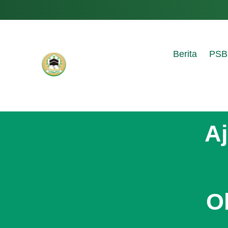
Berita
PSB
A
O