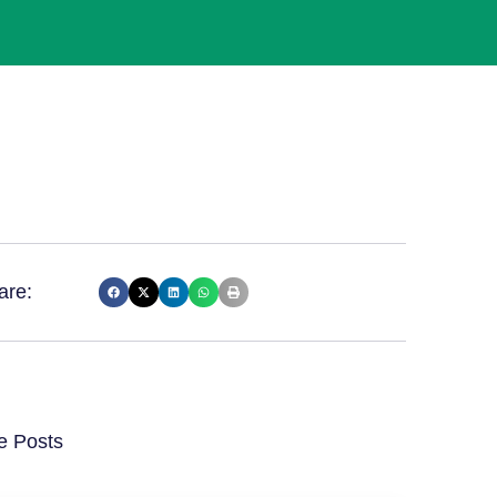
are:
e Posts