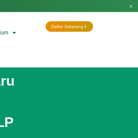
×
Daftar Sekarang
lum
ru
i
LP