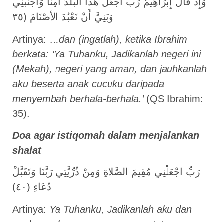
وَإِذْ قَالَ إِبْرَاهِيمُ رَبِّ اجْعَلْ هَذَا الْبَلَدَ آمِنًا وَاجْنُبْنِي
وَبَنِيَّ أَنْ نَعْبُدَ الأصْنَامَ (٣٥
Artinya: …
dan (ingatlah), ketika Ibrahim
berkata: ‘Ya Tuhanku, Jadikanlah negeri ini
(Mekah), negeri yang aman, dan jauhkanlah
aku beserta anak cucuku daripada
menyembah berhala-berhala.’
(QS Ibrahim:
35).
Doa
agar istiqomah dalam menjalankan
shalat
رَبِّ اجْعَلْنِي مُقِيمَ الصَّلاةِ وَمِنْ ذُرِّيَّتِي رَبَّنَا وَتَقَبَّلْ
دُعَاءِ (٤٠)
Artinya:
Ya Tuhanku, Jadikanlah aku dan