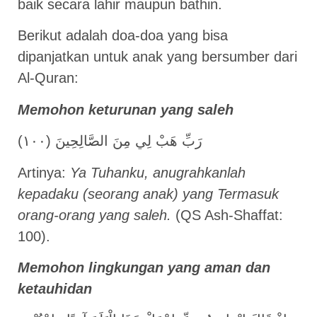
baik secara lahir maupun bathin.
Berikut adalah doa-doa yang bisa
dipanjatkan untuk anak yang bersumber dari
Al-Quran:
Memohon keturunan yang saleh
(رَبِّ هَبْ لِي مِنَ الصَّالِحِينَ (١٠٠
Artinya:
Ya Tuhanku, anugrahkanlah
kepadaku (seorang anak) yang Termasuk
orang-orang yang saleh.
(QS Ash-Shaffat:
100).
Memohon lingkungan yang aman dan
ketauhidan