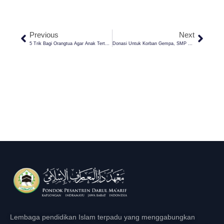
Previous
Next
5 Trik Bagi Orangtua Agar Anak Tertarik Menjadi Santri
Donasi Untuk Korban Gempa, SMP NU Pontren Darul Ma’arif Peduli Bencana
Lembaga pendidikan Islam terpadu yang menggabungkan