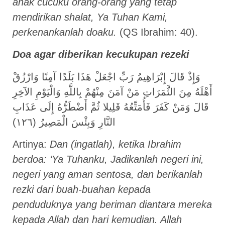
anak cucuku orang-orang yang tetap
mendirikan shalat, Ya Tuhan Kami,
perkenankanlah doaku.
(QS Ibrahim: 40).
Doa
agar diberikan kecukupan rezeki
وَإِذْ قَالَ إِبْرَاهِيمُ رَبِّ اجْعَلْ هَذَا بَلَدًا آمِنًا وَارْزُقْ
أَهْلَهُ مِنَ الثَّمَرَاتِ مَنْ آمَنَ مِنْهُمْ بِاللَّهِ وَالْيَوْمِ الآخِرِ
قَالَ وَمَنْ كَفَرَ فَأُمَتِّعُهُ قَلِيلا ثُمَّ أَضْطَرُّهُ إِلَى عَذَابِ
النَّارِ وَبِئْسَ الْمَصِيرُ (١٢٦)
Artinya:
Dan (ingatlah), ketika Ibrahim
berdoa: ‘Ya Tuhanku, Jadikanlah negeri ini,
negeri yang aman sentosa, dan berikanlah
rezki dari buah-buahan kepada
penduduknya yang beriman diantara mereka
kepada Allah dan hari kemudian. Allah