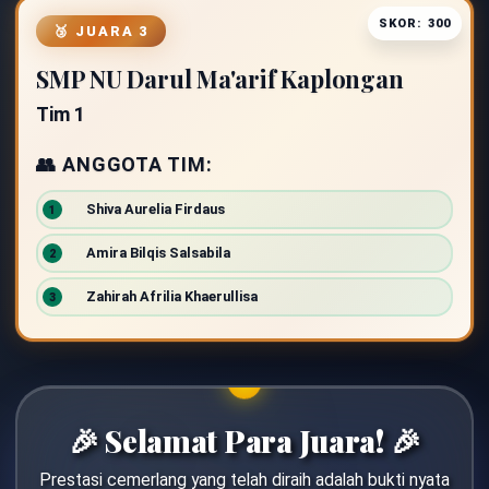
SKOR: 300
🥉 JUARA 3
SMP NU Darul Ma'arif Kaplongan
Tim 1
👥 ANGGOTA TIM:
Shiva Aurelia Firdaus
Amira Bilqis Salsabila
Zahirah Afrilia Khaerullisa
🎉 Selamat Para Juara! 🎉
Prestasi cemerlang yang telah diraih adalah bukti nyata