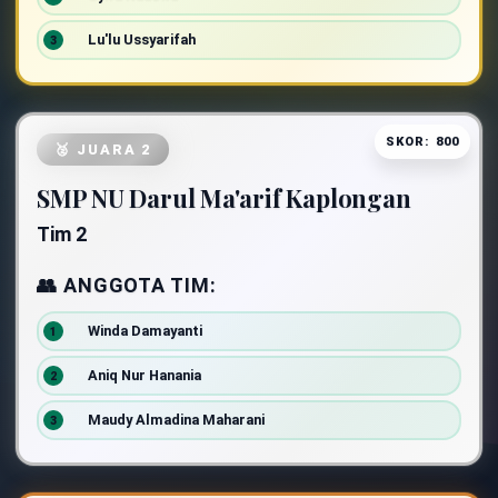
Lu'lu Ussyarifah
SKOR: 800
🥈 JUARA 2
SMP NU Darul Ma'arif Kaplongan
Tim 2
👥 ANGGOTA TIM:
Winda Damayanti
Aniq Nur Hanania
Maudy Almadina Maharani