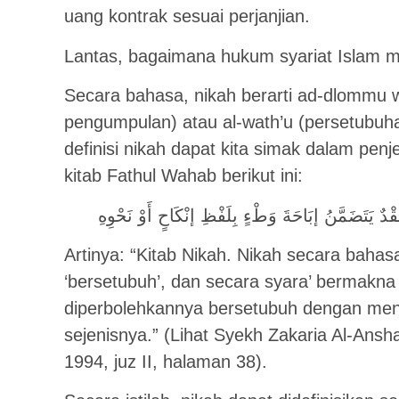
uang kontrak sesuai perjanjian.
Lantas, bagaimana hukum syariat Islam 
Secara bahasa, nikah berarti ad-dlommu 
pengumpulan) atau al-wath’u (persetubuha
definisi nikah dapat kita simak dalam pen
kitab Fathul Wahab berikut ini:
يَتَضَمَّنُ إبَاحَةَ وَطْءٍ بِلَفْظِ إنْكَاحٍ أَوْ نَحْوِهِ
Artinya: “Kitab Nikah. Nikah secara baha
‘bersetubuh’, dan secara syara’ bermak
diperbolehkannya bersetubuh dengan men
sejenisnya.” (Lihat Syekh Zakaria Al-Ansha
1994, juz II, halaman 38).