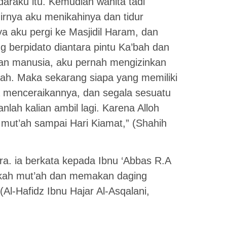
daraku itu. Kemudian wanita tadi
hirnya aku menikahinya dan tidur
 aku pergi ke Masjidil Haram, dan
ng berpidato diantara pintu Ka’bah dan
lian manusia, aku pernah mengizinkan
’ah. Maka sekarang siapa yang memiliki
ia menceraikannya, dan segala sesuatu
nlah kalian ambil lagi. Karena Alloh
mut’ah sampai Hari Kiamat,” (Shahih
ib ra. ia berkata kepada Ibnu ‘Abbas R.A
ah mut’ah dan memakan daging
(Al-Hafidz Ibnu Hajar Al-Asqalani,