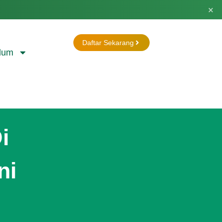
×
Daftar Sekarang
lum
i
ni