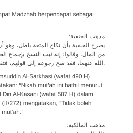
Empat Madzhab berpendapat sebagai
:مذهب الحنفية
يصرح الحنفية بأن نكاح المتعة باطل، وهو أن
من المال. وقالوا: إنه ثبت النسخ بإجماع ا
الله عنهما، فقد صح رجوعه إلى قولهم، فتقرر الإجماع.
msuddin Al-Sarkhasi (wafat 490 H)
akan: “Nikah mut’ah ini bathil menurut
 Din Al-Kasani (wafat 587 H) dalam
a’i (II/272) mengatakan, “Tidak boleh
 mut’ah.”
:مذهب المالكية