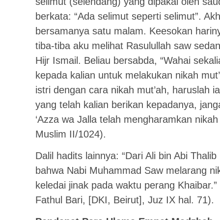
selimut (selendang) yang dipakai oleh sau
berkata: “Ada selimut seperti selimut”. Ak
bersamanya satu malam. Keesokan harinya
tiba-tiba aku melihat Rasulullah saw seda
Hijr Ismail. Beliau bersabda, “Wahai seka
kepada kalian untuk melakukan nikah mut
istri dengan cara nikah mut’ah, haruslah 
yang telah kalian berikan kepadanya, janga
‘Azza wa Jalla telah mengharamkan nikah 
Muslim II/1024).
Dalil hadits lainnya: “Dari Ali bin Abi Thal
bahwa Nabi Muhammad Saw melarang nik
keledai jinak pada waktu perang Khaibar.” 
Fathul Bari, [DKI, Beirut], Juz IX hal. 71).