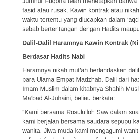
Jumhur Fuqoha telah menetapkan bahwa n
fasid atau rusak. Kawin kontrak atau nika
waktu tertentu yang diucapkan dalam ‘aq
sebab bertentangan dengan Hadits maup
Dalil-Dalil Haramnya Kawin Kontrak (N
Berdasar Hadits Nabi
Haramnya nikah mut’ah berlandaskan dalil
para Ulama Empat Madzhab. Dalil dari ha
Imam Muslim dalam kitabnya Shahih Musl
Ma’bad Al-Juhaini, beliau berkata:
“Kami bersama Rosululloh Saw dalam suatu
kami berjalan bersama saudara sepupu k
wanita. Jiwa muda kami mengagumi wanit