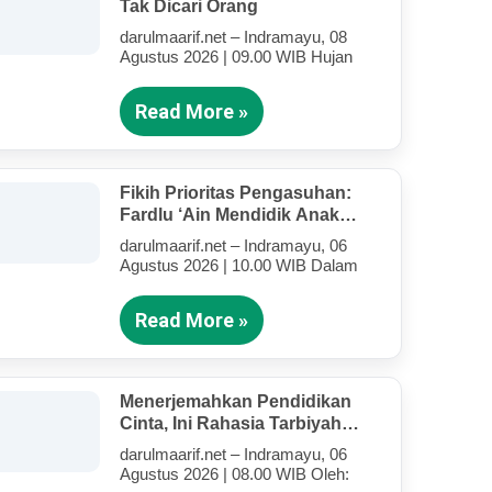
Tak Dicari Orang
darulmaarif.net – Indramayu, 08
Agustus 2026 | 09.00 WIB Hujan
Read More »
Fikih Prioritas Pengasuhan:
Fardlu ‘Ain Mendidik Anak
Kandung Di Tengah Kesibukan
darulmaarif.net – Indramayu, 06
Mengajar
Agustus 2026 | 10.00 WIB Dalam
Read More »
Menerjemahkan Pendidikan
Cinta, Ini Rahasia Tarbiyah
Rosululloh SAW Bagi Anak-
darulmaarif.net – Indramayu, 06
Anak Yang Terluka (Bagian IV)
Agustus 2026 | 08.00 WIB Oleh: