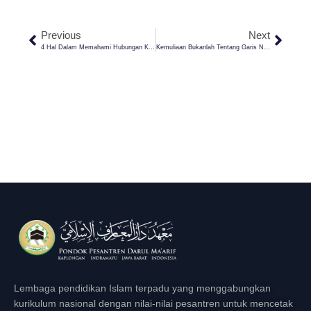
Previous
Next
4 Hal Dalam Memahami Hubungan Keakraban Orangtua Dengan Anak Di Pesantren
Kemuliaan Bukanlah Tentang Garis Nasabnya, Tetapi Soal Ini
Lembaga pendidikan Islam terpadu yang menggabungkan
kurikulum nasional dengan nilai-nilai pesantren untuk mencetak