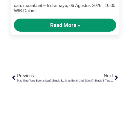
darulmaarif.net – Indramayu, 06 Agustus 2026 | 10.00
WIB Dalam
Read More »
Previous
Next
Mau Ilmu Yang Bermanfaat? Simak 3 Nasihat Imam Ghozaly Untuk Para Santri
Mau Betah Jadi Santri? Simak 8 Tips Betah Di Pesantren Bagi Santri Baru