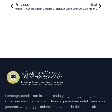
Previous
Next
Kriteria Hewan Yang Boleh Dijadikan Qurban
Ratusan Siswa SMP NU Darul Ma’arif Kaplongan Indramayu Jalani Purna Widya Ke VIII
Lembaga pendidikan Islam terpadu yang menggabungkan
kurikulum nasional dengan nilai-nilai pesantren untuk mencetak
generasi yang unggul dalam ilmu dan mulia dalam akhlak.