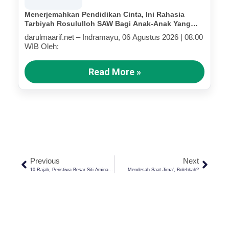
Menerjemahkan Pendidikan Cinta, Ini Rahasia
Tarbiyah Rosululloh SAW Bagi Anak-Anak Yang
Terluka (Bagian IV)
darulmaarif.net – Indramayu, 06 Agustus 2026 | 08.00
WIB Oleh:
Read More »
Previous
Next
10 Rajab, Peristiwa Besar Siti Aminah Mengandung Nabi Muhammad Saw
Mendesah Saat Jima’, Bolehkah?