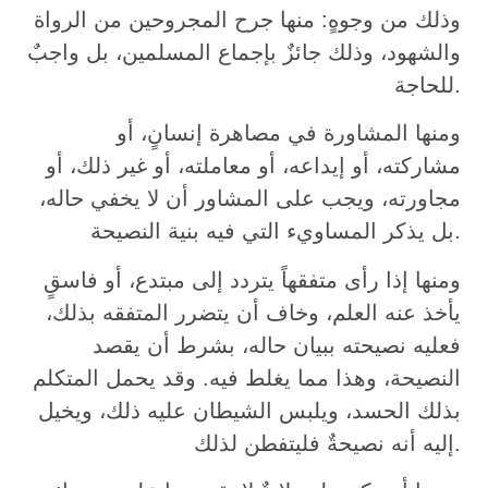
وذلك من وجوهٍ: منها جرح المجروحين من الرواة
والشهود، وذلك جائزٌ بإجماع المسلمين، بل واجبٌ
للحاجة.
ومنها المشاورة في مصاهرة إنسانٍ، أو
مشاركته، أو إيداعه، أو معاملته، أو غير ذلك، أو
مجاورته، ويجب على المشاور أن لا يخفي حاله،
بل يذكر المساويء التي فيه بنية النصيحة.
ومنها إذا رأى متفقهاً يتردد إلى مبتدع، أو فاسقٍ
يأخذ عنه العلم، وخاف أن يتضرر المتفقه بذلك،
فعليه نصيحته ببيان حاله، بشرط أن يقصد
النصيحة، وهذا مما يغلط فيه. وقد يحمل المتكلم
بذلك الحسد، ويلبس الشيطان عليه ذلك، ويخيل
إليه أنه نصيحةٌ فليتفطن لذلك.