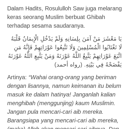
Dalam Hadits, Rosululloh Saw juga melarang
keras seorang Muslim berbuat Ghibah
terhadap sesama saudaranya.
يَا مَعْشَرَ مَنْ آمَنَ بِلِسَانِهِ وَلَمْ يَدْخُلِ الْإِيمَانُ قَلْبَهُ
لَا تَغْتَابُوا الْمُسْلِمِينَ وَلَا تَتَّبِعُوا عَوْرَاتِهِمْ فَإِنَّهُ مَنِ
اتَّبَعَ عَوْرَاتِهِمْ يَتَّبِعُ اللَّهُ عَوْرَتَهُ وَمَنْ يَتَّبِعِ اللَّهُ عَوْرَتَهُ
يَفْضَحْهُ فِي بَيْتِهِ. (رواه أحمد)
Artinya:
“Wahai orang-orang yang beriman
dengan lisannya, namun keimanan itu belum
masuk ke dalam hatinya! Janganlah kalian
menghibah (menggunjing) kaum Muslimin.
Jangan pula mencari-cari aib mereka.
Barangsiapa yang mencari-cari aib mereka,
(maka) Alloh akan mencari-cari aibnya. Dan