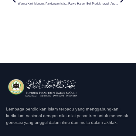
Wanita Karir Menurut Pandangan Islam, Apa Dibolehkan?
Fatwa Haram Beli Produk Israel, Apa Kata Hukum Fiqh?
Lembaga pendidikan Islam terpadu yang menggabungkan
kurikulum nasional dengan nilai-nilai pesantren untuk mencetak
generasi yang unggul dalam ilmu dan mulia dalam akhlak.