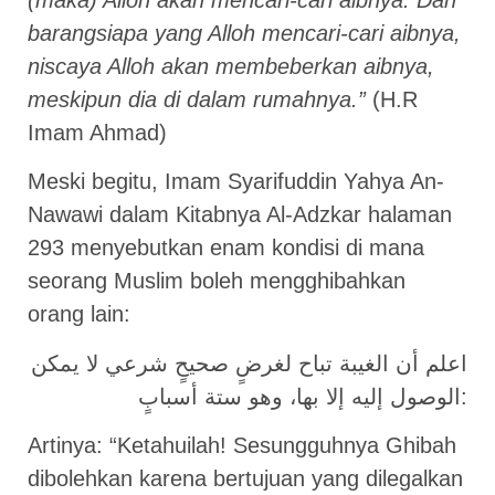
barangsiapa yang Alloh mencari-cari aibnya,
niscaya Alloh akan membeberkan aibnya,
meskipun dia di dalam rumahnya.”
(H.R
Imam Ahmad)
Meski begitu, Imam Syarifuddin Yahya An-
Nawawi dalam Kitabnya Al-Adzkar halaman
293 menyebutkan enam kondisi di mana
seorang Muslim boleh mengghibahkan
orang lain:
اعلم أن الغيبة تباح لغرضٍ صحيحٍ شرعي لا يمكن
الوصول إليه إلا بها، وهو ستة أسبابٍ:
Artinya: “Ketahuilah! Sesungguhnya Ghibah
dibolehkan karena bertujuan yang dilegalkan