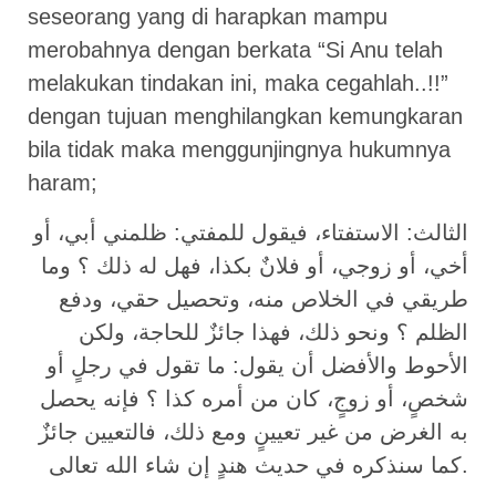
seseorang yang di harapkan mampu
merobahnya dengan berkata “Si Anu telah
melakukan tindakan ini, maka cegahlah..!!”
dengan tujuan menghilangkan kemungkaran
bila tidak maka menggunjingnya hukumnya
haram;
الثالث: الاستفتاء، فيقول للمفتي: ظلمني أبي، أو
أخي، أو زوجي، أو فلانٌ بكذا، فهل له ذلك ؟ وما
طريقي في الخلاص منه، وتحصيل حقي، ودفع
الظلم ؟ ونحو ذلك، فهذا جائزٌ للحاجة، ولكن
الأحوط والأفضل أن يقول: ما تقول في رجلٍ أو
شخصٍ، أو زوجٍ، كان من أمره كذا ؟ فإنه يحصل
به الغرض من غير تعيينٍ ومع ذلك، فالتعيين جائزٌ
كما سنذكره في حديث هندٍ إن شاء الله تعالى.