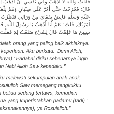
فَقُلْتُ وَاللَّهِ لَا أَذْهَبُ وَفِي نَفْسِي أَنْ أَذْهَبَ لِمَا,
قَالَ: فَخَرَجْتُ حَتَّى أَمُرَّ عَلَى صِبْيَانٍ وَهُمْ يَلْع
عَلَيْهِ وَسَلَّمَ قَابِضٌ بِقَفَايَ مِنْ وَرَائِي فَنَظَرْتُ إ
أَمَرْتُكَ, قُلْتُ: نَعَمْ أَنَا أَذْهَبُ يَا رَسُولَ اللَّهِ, قَا
سِنِينَ مَا عَلِمْتُ قَالَ لِشَيْءٍ صَنَعْتُ لِمَ فَعَلْتَ كَذ
dalah orang yang paling baik akhlaknya.
keperluan. Aku berkata: ‘Demi Alloh,
hnya).’ Padahal diriku sebenarnya ingin
an Nabi Alloh Saw kepadaku.”
 Aku melewati sekumpulan anak-anak
 Rosululloh Saw memegang tengkukku
n beliau sedang tertawa, kemudian
na yang kuperintahkan padamu (tadi).”
aksanakannya), ya Rosulalloh.”