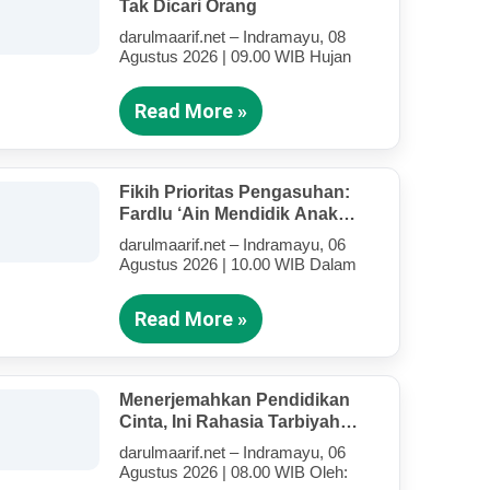
Tak Dicari Orang
darulmaarif.net – Indramayu, 08
Agustus 2026 | 09.00 WIB Hujan
Read More »
Fikih Prioritas Pengasuhan:
Fardlu ‘Ain Mendidik Anak
Kandung Di Tengah Kesibukan
darulmaarif.net – Indramayu, 06
Mengajar
Agustus 2026 | 10.00 WIB Dalam
Read More »
Menerjemahkan Pendidikan
Cinta, Ini Rahasia Tarbiyah
Rosululloh SAW Bagi Anak-
darulmaarif.net – Indramayu, 06
Anak Yang Terluka (Bagian IV)
Agustus 2026 | 08.00 WIB Oleh: