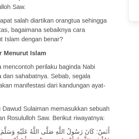
lloh Saw.
pat salah diartikan orangtua sehingga
tas, bagaimana sebaiknya cara
ut Islam dengan benar?
r Menurut Islam
 mencontoh perilaku baginda Nabi
dan sahabatnya. Sebab, segala
akan manifestasi dari kandungan ayat-
u Dawud Sulaiman memasukkan sebuah
n Rosululloh Saw. Berikut riwayatnya:
أَنَسٌ: كَانَ رَسُولُ اللَّهِ صَلَّى اللَّهُ عَلَيْهِ وَسَلَّمَ