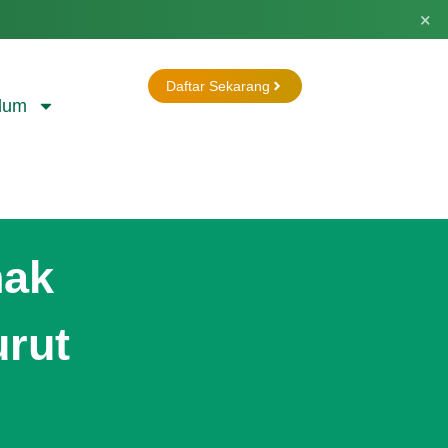
×
Daftar Sekarang
lum
nak
rut