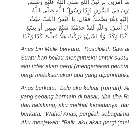
 أَمَرَنِي بِهِ نَبِيُّ اللَّهِ صَلَّى اللَّهُ عَلَيْهِ وَسَلَّمَ
َبُونَ فِي السُّوقِ فَإِذَا رَسُولُ اللَّهِ صَلَّى اللَّهُ
ِلَيْهِ وَهُوَ يَضْحَكُ فَقَالَ: يَا أُنَيْسُ اذْهَبْ حَيْثُ
لَ أَنَسٌ: وَاللَّهِ لَقَدْ خَدَمْتُهُ سَبْعَ سِنِينَ أَوْ تِسْعَ
َا وَكَذَا وَلَا لِشَيْءٍ تَرَكْتُ هَلَّا فَعَلْتَ كَذَا وَكَذَا
Anas bin Malik berkata: “Rosululloh Saw a
Suatu hari beliau mengutusku untuk suatu 
aku tidak akan pergi (mengerjakan perinta
pergi melaksanakan apa yang diperintahk
Anas berkata: “Lalu aku keluar (rumah).
yang sedang bermain di pasar, tiba-tiba
dari belakang, aku melihat kepadanya, da
berkata: “Wahai Anas, pergilah sebagaima
Aku menjawab: “Baik, aku akan pergi (mel