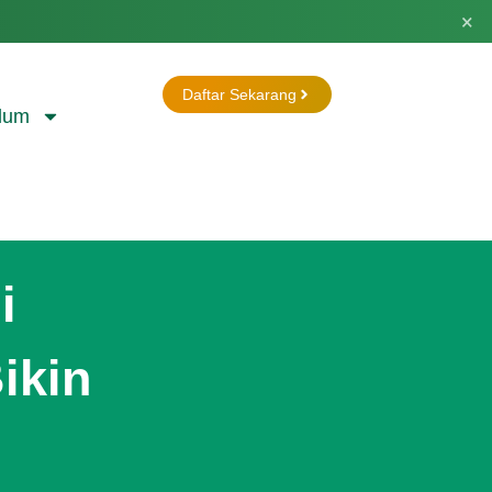
×
Daftar Sekarang
lum
i
ikin