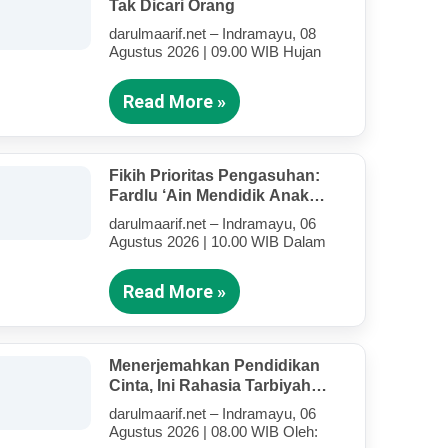
Tak Dicari Orang
darulmaarif.net – Indramayu, 08
Agustus 2026 | 09.00 WIB Hujan
Read More »
Fikih Prioritas Pengasuhan:
Fardlu ‘Ain Mendidik Anak
Kandung Di Tengah Kesibukan
darulmaarif.net – Indramayu, 06
Mengajar
Agustus 2026 | 10.00 WIB Dalam
Read More »
Menerjemahkan Pendidikan
Cinta, Ini Rahasia Tarbiyah
Rosululloh SAW Bagi Anak-
darulmaarif.net – Indramayu, 06
Anak Yang Terluka (Bagian IV)
Agustus 2026 | 08.00 WIB Oleh: