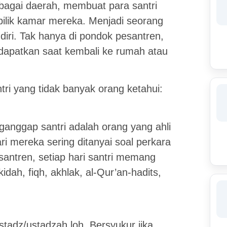
bagai daerah, membuat para santri
-bilik kamar mereka. Menjadi seorang
ndiri. Tak hanya di pondok pesantren,
idapatkan saat kembali ke rumah atau
tri yang tidak banyak orang ketahui:
anggap santri adalah orang yang ahli
ari mereka sering ditanyai soal perkara
antren, setiap hari santri memang
dah, fiqh, akhlak, al-Qur’an-hadits,
tadz/ustadzah loh. Bersyukur jika