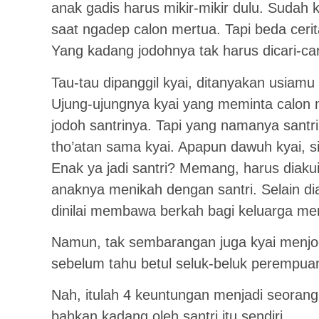
anak gadis harus mikir-mikir dulu. Sudah 
saat ngadep calon mertua. Tapi beda cerita 
Yang kadang jodohnya tak harus dicari-car
Tau-tau dipanggil kyai, ditanyakan usiamu
Ujung-ujungnya kyai yang meminta calon
jodoh santrinya. Tapi yang namanya santr
tho’atan sama kyai. Apapun dawuh kyai, si
Enak ya jadi santri? Memang, harus diaku
anaknya menikah dengan santri. Selain d
dinilai membawa berkah bagi keluarga me
Namun, tak sembarangan juga kyai menjod
sebelum tahu betul seluk-beluk perempua
Nah, itulah 4 keuntungan menjadi seorang 
bahkan kadang oleh santri itu sendiri.