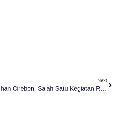
Next
Kunjungi Keraton Kasepuhan Cirebon, Salah Satu Kegiatan Rihlah Santri Pondok Pesantren Darul Ma’arif