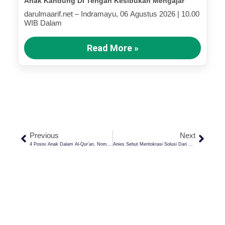
Anak Kandung Di Tengah Kesibukan Mengajar
darulmaarif.net – Indramayu, 06 Agustus 2026 | 10.00
WIB Dalam
Read More »
Previous
Next
4 Posisi Anak Dalam Al-Qur’an, Nomor 4 Orangtua Harus Waspada!
Anies Sebut Meritokrasi Solusi Dari Sistem Politik Ordal, Ternyata Begini Kata Islam